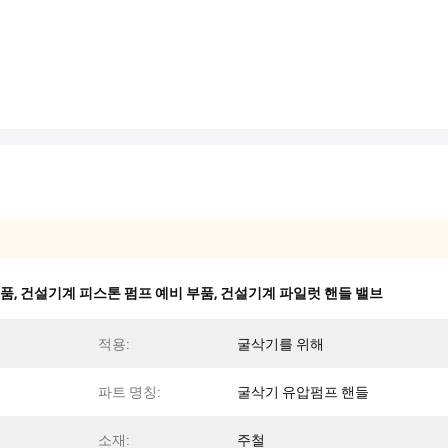
부품
,
건설기계 피스톤 펌프 예비 부품
,
건설기계 파일럿 핸들 밸브
적용:
굴삭기를 위해
파트 명칭:
굴삭기 유압펌프 핸들
소재:
주철