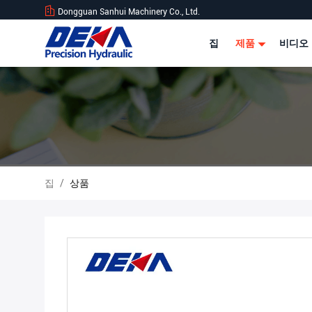
Dongguan Sanhui Machinery Co., Ltd.
집
제품
비디오
집
/
상품