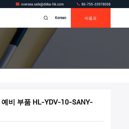
oversea.sale@deka-hk.com
86-755-33978058
따옴표
Korean
비 부품 HL-YDV-10-SANY-