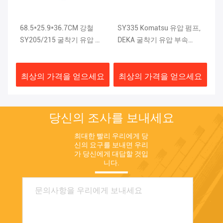
펌
68.5*25.9*36.7CM 강철
SY335 Komatsu 유압 펌프,
XE
흑회
SY205/215 굴착기 유압 펌
DEKA 굴착기 유압 부속
9
흑회
프 ISO9001
K5V200DTH-9N1H
유
요
최상의 가격을 얻으세요
최상의 가격을 얻으세요
최
당신의 조사를 보내세요
최대한 빨리 우리에게 당
신의 요구를 보내면 우리
가 당신에게 대답할 것입
니다.