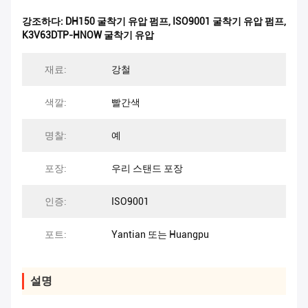
강조하다:
DH150 굴착기 유압 펌프
,
ISO9001 굴착기 유압 펌프
,
K3V63DTP-HNOW 굴착기 유압
재료:
강철
색깔:
빨간색
명찰:
예
포장:
우리 스탠드 포장
인증:
ISO9001
포트:
Yantian 또는 Huangpu
설명