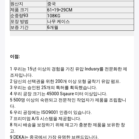
원산지
중국
적
제품 크기
61*19*29CM
포
순중량93
108KG
총
포장 방법
나무 케이스
인
보증 기간
6개월
M
이점:
1 우리는 15년 이상의 경험을 가진 유압 Indusry를 전문화한 제
조자입니다.
2 당신의 선택권을 위한 200개 이상 모형 굴착기 유압 펌프.
3 우리는 승인된 25개의 특허를 획득했습니다.
4 우리 공장 크기는 45000 Sqaure 미터 이상입니다.
5 500명 이상의 숙련되고 전문적인 작업자가 제품을 조립합니
다.
6 우리 공장에는 ISO9001 인증이 있습니다.
7 프리미엄 A/S 시스템을 제공합니다.
8 적시 배송을 보장하기 위해 재고가 충분한 제품을 보유한 창
고.
9 DEKA는 중국에서 가장 유명한 브랜드입니다.