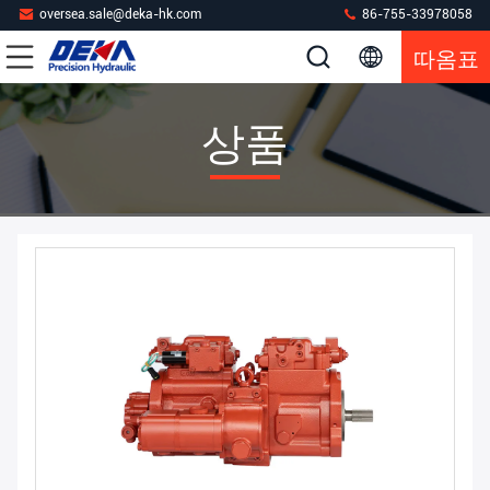
oversea.sale@deka-hk.com
86-755-33978058
따옴표
상품