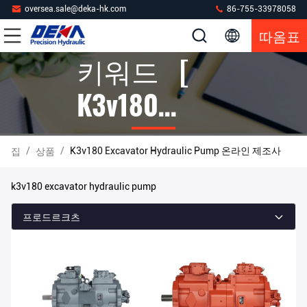
oversea.sale@deka-hk.com
86-755-33978058
따옴표
키워드 [
K3v180
Excavator
/
/
K3v180 Excavator Hydraulic Pump 온라인 제조사
집
상품
Hydraulic
k3v180 excavator hydraulic pump
Pump ] 경기
프로드르크츠
5 상품