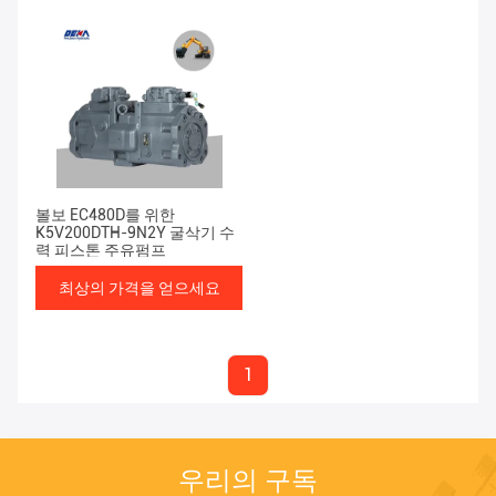
볼보 EC480D를 위한
K5V200DTH-9N2Y 굴삭기 수
력 피스톤 주유펌프
최상의 가격을 얻으세요
1
우리의 구독