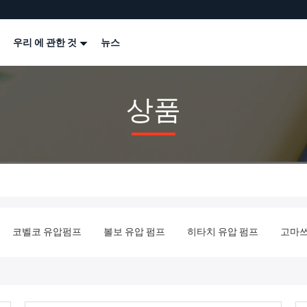
우리 에 관한 것
뉴스
상품
코벨코 유압펌프
볼보 유압 펌프
히타치 유압 펌프
고마쓰