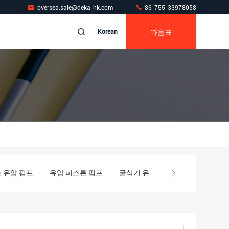
oversea.sale@deka-hk.com
86-755-33978058
따옴표
Korean
 유압 펌프
유압 피스톤 펌프
굴삭기 유압 펌프 부품
굴착기 