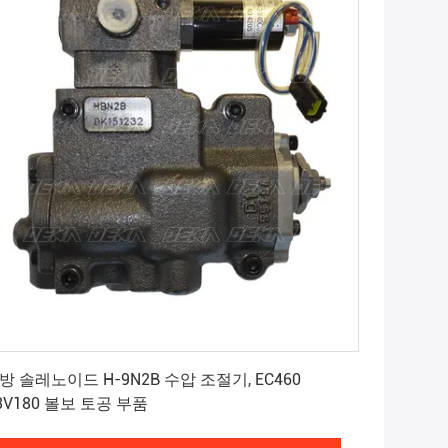
최상의 가격을 얻으세요
방 솔레노이드 H-9N2B 수압 조절기, EC460
3V180 볼보 토공 부품