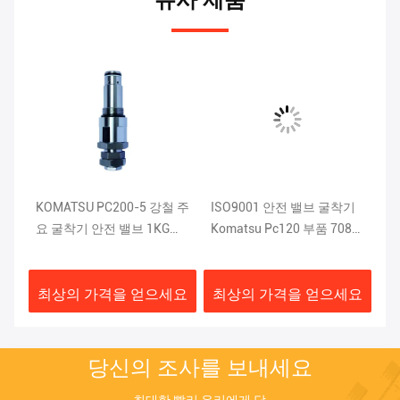
KOMATSU PC200-5 강철 주
ISO9001 안전 밸브 굴착기
K
u
요 굴착기 안전 밸브 1KG
Komatsu Pc120 부품 708-
삭
709-70-51401
2L-04523
2
요
최상의 가격을 얻으세요
최상의 가격을 얻으세요
최
당신의 조사를 보내세요