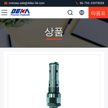
oversea.sale@deka-hk.com
86-755-33978058
따옴표
상품