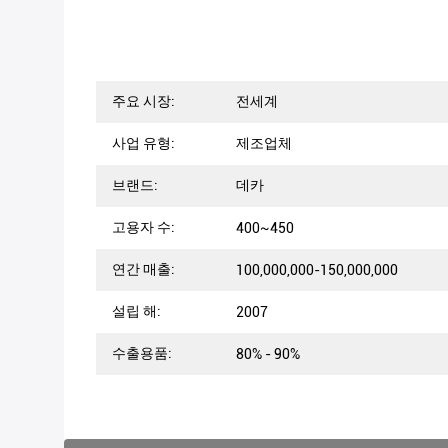
주요 시장:
전세계
사업 유형:
제조업체
브랜드:
데카
고용자 수:
400~450
연간 매출:
100,000,000-150,000,000
설립 해:
2007
수출용품:
80% - 90%