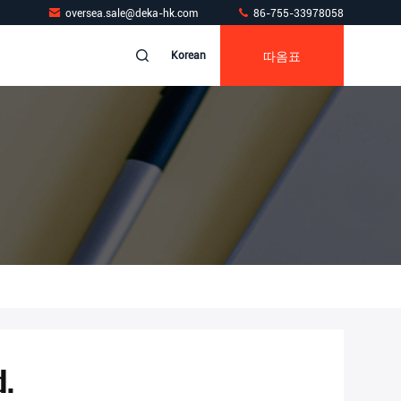
oversea.sale@deka-hk.com
86-755-33978058
따옴표
Korean
d.