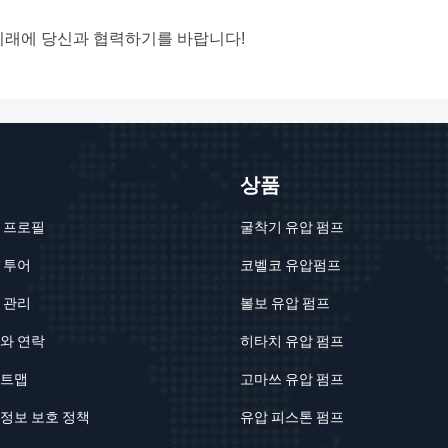
미래에 당신과 협력하기를 바랍니다!
상품
 프로필
굴착기 유압 펌프
 투어
코벨코 유압펌프
 관리
볼보 유압 펌프
와 연락
히타치 유압 펌프
트맵
고마쓰 유압 펌프
정보 보호 정책
유압 피스톤 펌프