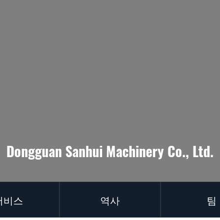
Dongguan Sanhui Machinery Co., Ltd.
서비스
역사
팀