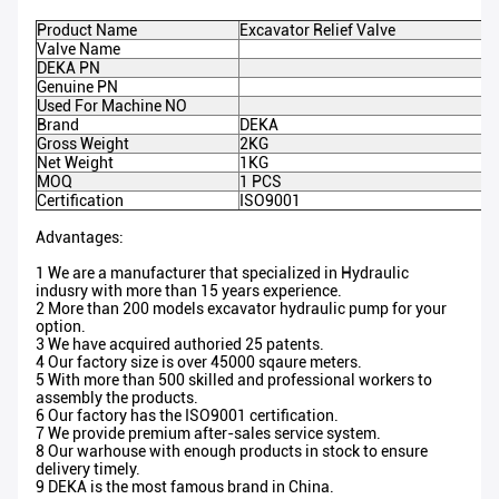
Product Name
Excavator Relief Valve
Valve Name
DEKA PN
Genuine PN
Used For Machine NO
Brand
DEKA
Gross Weight
2KG
Net Weight
1KG
MOQ
1 PCS
Certification
ISO9001
Advantages:
1 We are a manufacturer that specialized in Hydraulic
indusry with more than 15 years experience.
2 More than 200 models excavator hydraulic pump for your
option.
3 We have acquired authoried 25 patents.
4 Our factory size is over 45000 sqaure meters.
5 With more than 500 skilled and professional workers to
assembly the products.
6 Our factory has the ISO9001 certification.
7 We provide premium after-sales service system.
8 Our warhouse with enough products in stock to ensure
delivery timely.
9 DEKA is the most famous brand in China.