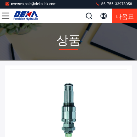
oversea.sale@deka-hk.com
86-755-33978058
따옴표
상품