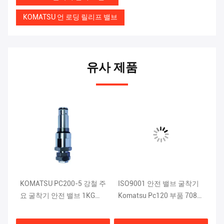
KOMATSU 언 로딩 릴리프 밸브
유사 제품
KOMATSU PC200-5 강철 주
ISO9001 안전 밸브 굴착기
K
u
요 굴착기 안전 밸브 1KG
Komatsu Pc120 부품 708-
삭
709-70-51401
2L-04523
2