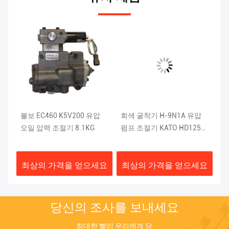
,
볼보 EC460 K5V200 유압
회색 굴착기 H-9N1A 유압
후
예비
오일 압력 조절기 8.1KG
펌프 조절기 KATO HD1250
압
사용
볼
요
최상의 가격을 얻으세요
최상의 가격을 얻으세요
최
당신의 조사를 보내세요
최대한 빨리 우리에게 당