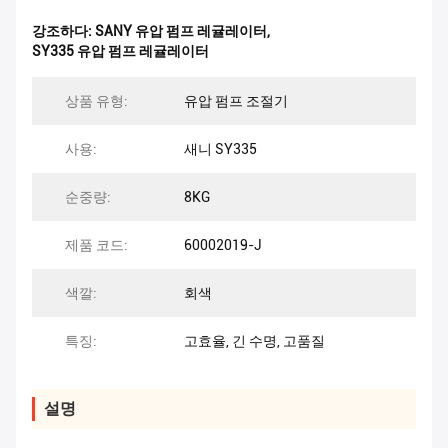
강조하다:
SANY 유압 펌프 레귤레이터
,
SY335 유압 펌프 레귤레이터
상품 유형:
유압 펌프 조절기
사용:
새니 SY335
순중량:
8KG
제품 코드:
60002019-J
색깔:
회색
특징:
고효율, 긴 수명, 고품질
설명