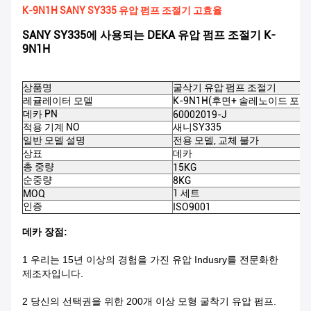
K-9N1H SANY SY335 유압 펌프 조절기 고효율
SANY SY335에 사용되는 DEKA 유압 펌프 조절기 K-
9N1H
상품명
굴삭기 유압 펌프 조절기
레귤레이터 모델
K-9N1H(후면+ 솔레노이드 포함
데카 PN
60002019-J
적용 기계 NO
새니
SY335
일반 모델 설명
전용 모델, 교체 불가
상표
데카
총 중량
15KG
순중량
8KG
1 세트
MOQ
인증
ISO9001
데카 장점:
1 우리는 15년 이상의 경험을 가진 유압 Indusry를 전문화한
제조자입니다.
2 당신의 선택권을 위한 200개 이상 모형 굴착기 유압 펌프.