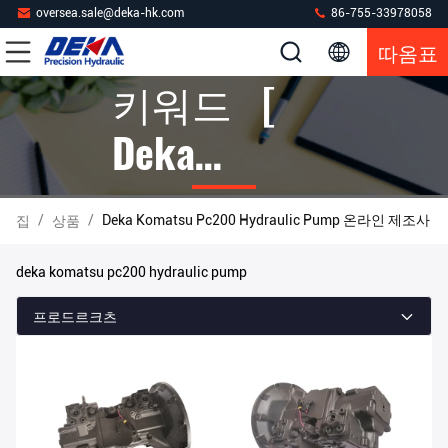
oversea.sale@deka-hk.com
86-755-33978058
따옴표
키워드 [
Deka
Komatsu
/
/
Deka Komatsu Pc200 Hydraulic Pump 온라인 제조사
집
상품
Pc200
deka komatsu pc200 hydraulic pump
Hydraulic
프로드르크츠
Pump ] 경기
27 상품